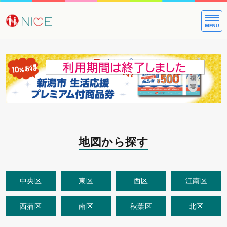
大切な方への
地図から探す
中央区
東区
西区
江南区
西蒲区
南区
秋葉区
北区