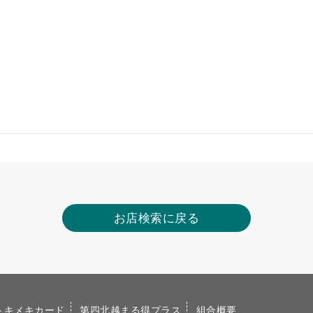
お店検索に戻る
トキメキカード
第四北越まる得プラス
組合概要