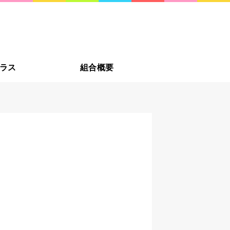
への贈り物に新潟市・佐渡
新潟の
ラス
組合概要