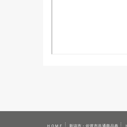
ＨＯＭＥ
新潟市・佐渡市共通商品券