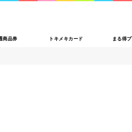
大切な方
通商品券
トキメキカード
まる得プ