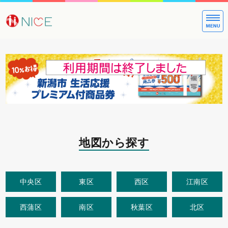
大切な方への
地図から探す
中央区
東区
西区
江南区
西蒲区
南区
秋葉区
北区