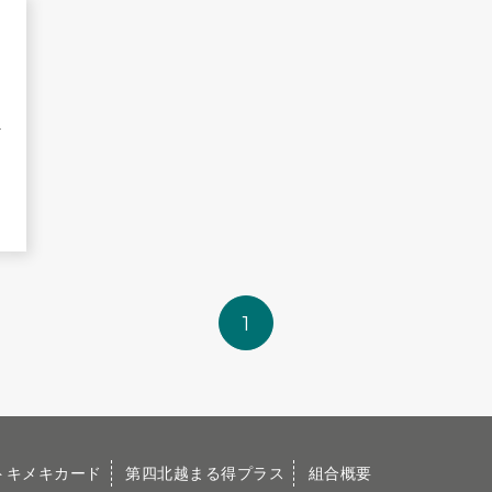
-
1
トキメキカード
第四北越まる得プラス
組合概要