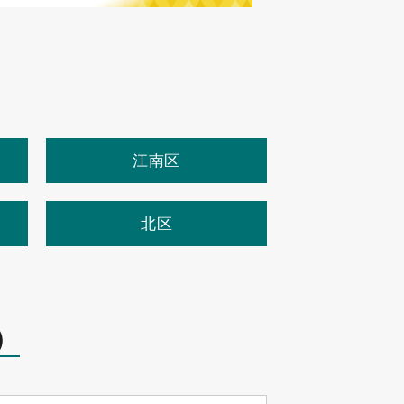
江南区
北区
）