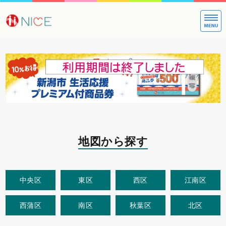
大切な方への
地図から探す
中央区
東区
西区
江南区
西蒲区
南区
秋葉区
北区