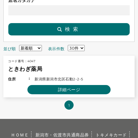
店名カタカナ
検索
並び順
表示件数
コード番号：4047
ときわぎ薬局
住所
新潟県新潟市北区石動2-2-5
詳細ページ
1
ＨＯＭＥ
新潟市・佐渡市共通商品券
トキメキカード