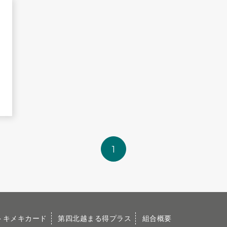
1
トキメキカード
第四北越まる得プラス
組合概要