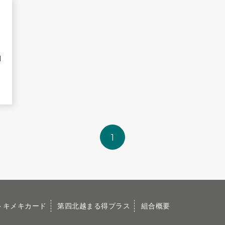
1
1
トキメキカード
第四北越まる得プラス
組合概要