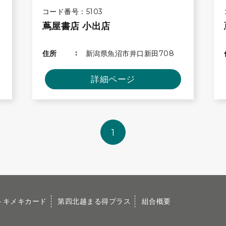
コード番号：5103
蔦屋書店 小出店
住所
新潟県魚沼市井口新田708
詳細ページ
1
トキメキカード
第四北越まる得プラス
組合概要